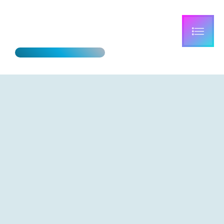
เบรน ทอย ช็อป ดอทคอม