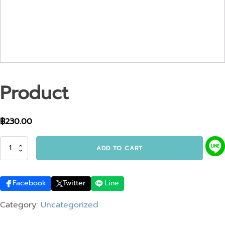
Product
฿
230.00
Product
ADD TO CART
quantity
Facebook
Twitter
Line
Category:
Uncategorized