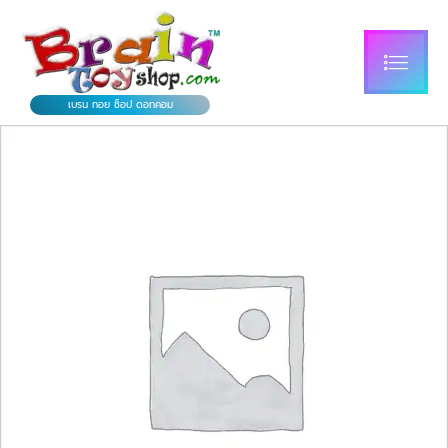
เบรน ทอย ช็อป ดอทคอม